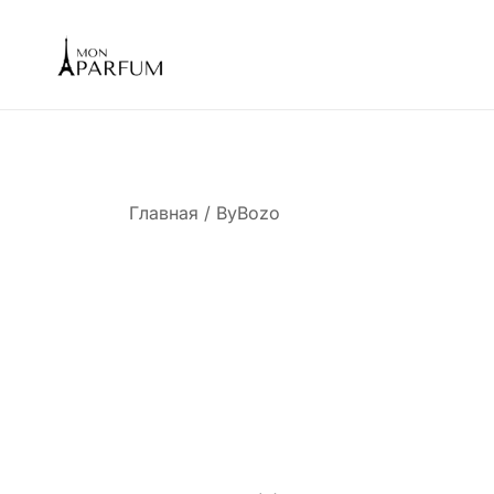
Перейти
к
содержимому
Интернет магазин парфюмерии
mon-parfum
Главная
/ ByBozo