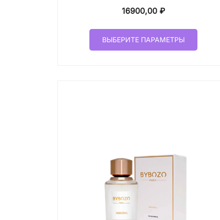
16900,00
₽
Этот
ВЫБЕРИТЕ ПАРАМЕТРЫ
товар
имеет
неско
вариа
Опци
можн
выбр
на
стран
товар