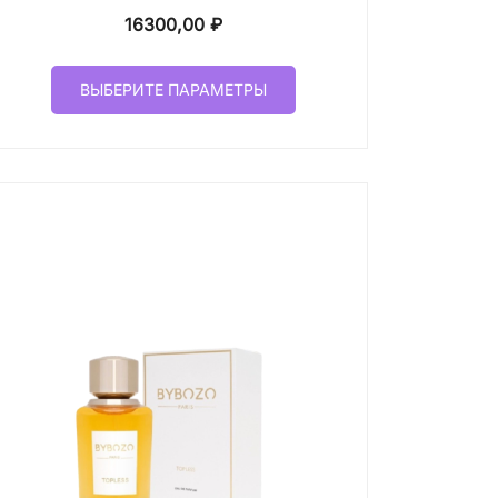
16300,00
₽
Этот
ВЫБЕРИТЕ ПАРАМЕТРЫ
товар
имеет
несколько
вариаций.
Опции
можно
выбрать
на
странице
товара.