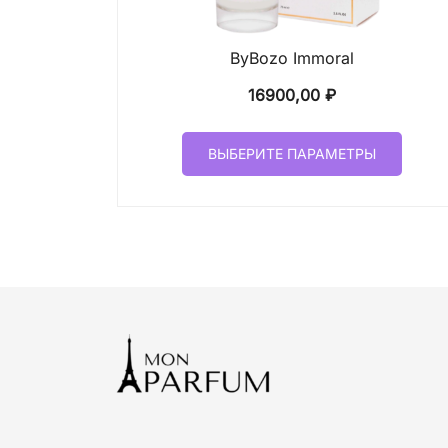
ByBozo Immoral
16900,00
₽
Этот
ВЫБЕРИТЕ ПАРАМЕТРЫ
товар
имеет
неско
вариа
Опци
можн
выбр
на
стран
товар