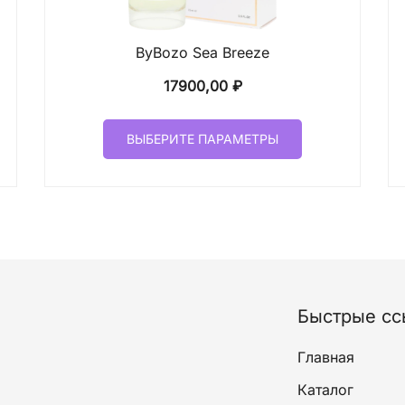
ByBozo Sea Breeze
17900,00
₽
Этот
ВЫБЕРИТЕ ПАРАМЕТРЫ
товар
имеет
лько
несколько
ций.
вариаций.
и
Опции
о
можно
ать
выбрать
на
Быстрые сс
ице
странице
а.
товара.
Главная
Каталог