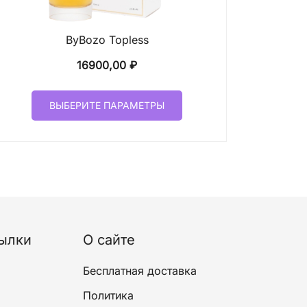
ByBozo Topless
16900,00
₽
Этот
ВЫБЕРИТЕ ПАРАМЕТРЫ
товар
имеет
несколько
вариаций.
Опции
можно
выбрать
на
ылки
О сайте
странице
товара.
Бесплатная доставка
Политика