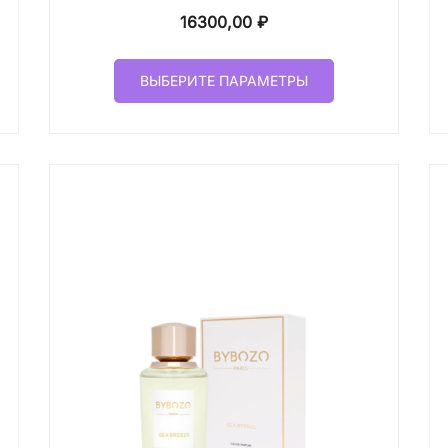
16300,00
₽
Этот
ВЫБЕРИТЕ ПАРАМЕТРЫ
товар
имеет
лько
несколько
ций.
вариаций.
и
Опции
о
можно
ать
выбрать
на
ице
странице
а.
товара.