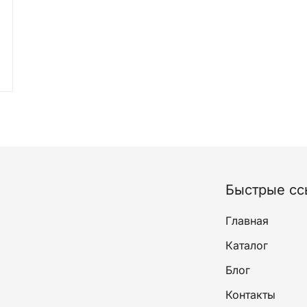
он
00 ₽
00 ₽
лько
ций.
и
о
ать
Быстрые сс
ице
а.
Главная
Каталог
Блог
Контакты