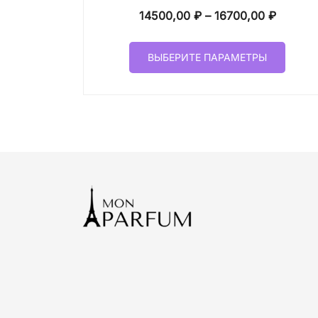
Диапаз
14500,00
₽
–
16700,00
₽
цен:
Этот
14500,
ВЫБЕРИТЕ ПАРАМЕТРЫ
товар
–
имеет
16700,
неско
вариа
Опци
можн
выбр
на
стран
товар