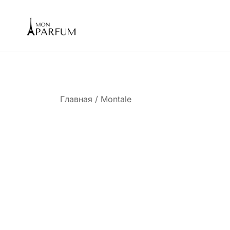
Перейти
к
содержимому
Интернет магазин парфюмерии
mon-parfum
Главная
/ Montale