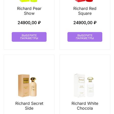
товара.
товар
Richard Pear
Richard Red
Show
Square
24900,00
₽
24900,00
₽
Этот
Этот
ВЫБЕРИТЕ
ВЫБЕРИТЕ
ПАРАМЕТРЫ
ПАРАМЕТРЫ
товар
товар
имеет
имеет
несколько
неско
вариаций.
вариа
Опции
Опци
можно
можн
выбрать
выбр
на
на
странице
стран
товара.
товар
Richard Secret
Richard White
Side
Chocola