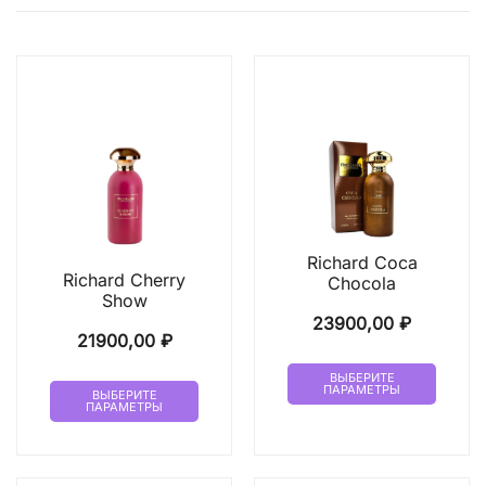
Richard Coca
Richard Cherry
Chocola
Show
23900,00
₽
21900,00
₽
Этот
ВЫБЕРИТЕ
Этот
ПАРАМЕТРЫ
товар
ВЫБЕРИТЕ
ПАРАМЕТРЫ
товар
имеет
имеет
неско
несколько
вариа