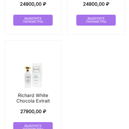
24900,00
₽
24900,00
₽
Этот
Этот
ВЫБЕРИТЕ
ВЫБЕРИТЕ
ПАРАМЕТРЫ
ПАРАМЕТРЫ
товар
товар
имеет
имеет
несколько
неско
вариаций.
вариа
Опции
Опци
можно
можн
выбрать
выбр
на
на
странице
стран
товара.
товар
Richard White
Chocola Extrait
27900,00
₽
Этот
ВЫБЕРИТЕ