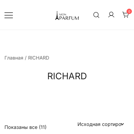
Перейти
к
0
содержимому
Интернет магазин парфюмерии
mon-parfum
Главная
/ RICHARD
RICHARD
Показаны все (11)