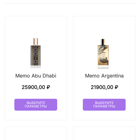
Memo Abu Dhabi
Memo Argentina
25900,00
₽
21900,00
₽
Этот
Этот
ВЫБЕРИТЕ
ВЫБЕРИТЕ
ПАРАМЕТРЫ
ПАРАМЕТРЫ
товар
товар
имеет
имеет
несколько
неско
вариаций.
вариа