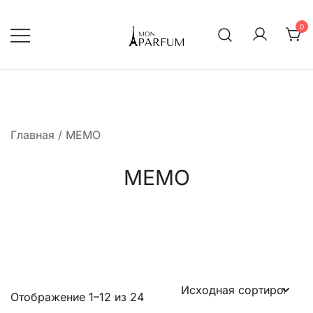
Перейти
к
0
содержимому
Интернет магазин парфюмерии
mon-parfum
Главная
/ MEMO
MEMO
Отображение 1–12 из 24