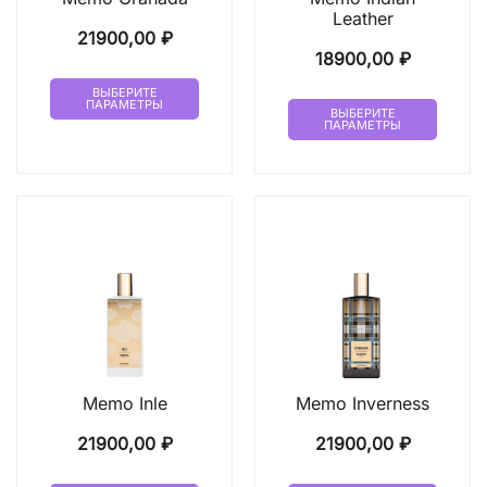
Leather
21900,00
₽
18900,00
₽
Этот
ВЫБЕРИТЕ
Этот
ПАРАМЕТРЫ
товар
ВЫБЕРИТЕ
ПАРАМЕТРЫ
товар
имеет
имеет
несколько
неско
вариаций.
вариа
Опции
Опци
можно
можн
выбрать
выбр
на
на
странице
стран
товара.
товар
Memo Inle
Memo Inverness
21900,00
₽
21900,00
₽
Этот
Этот