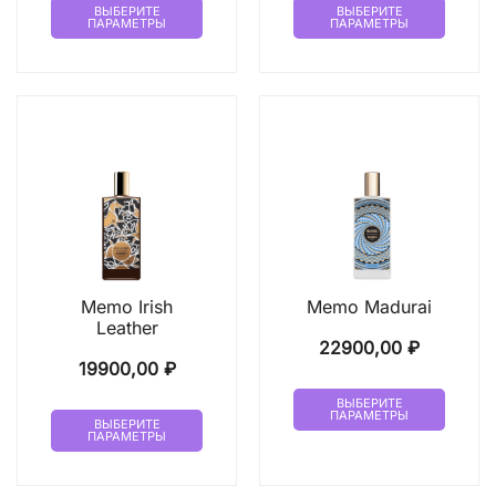
ВЫБЕРИТЕ
ВЫБЕРИТЕ
ПАРАМЕТРЫ
ПАРАМЕТРЫ
товар
товар
имеет
имеет
несколько
неско
вариаций.
вариа
Опции
Опци
можно
можн
выбрать
выбр
на
на
странице
стран
товара.
товар
Memo Irish
Memo Madurai
Leather
22900,00
₽
19900,00
₽
Этот
ВЫБЕРИТЕ
Этот
ПАРАМЕТРЫ
товар
ВЫБЕРИТЕ
ПАРАМЕТРЫ
товар
имеет
имеет
неско