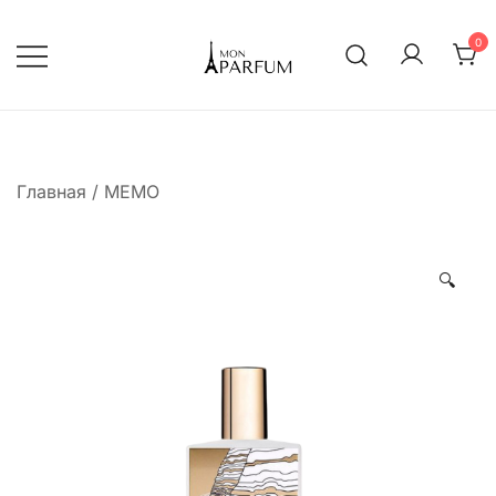
Перейти
к
0
содержимому
Интернет магазин парфюмерии
mon-parfum
Главная
/
MEMO
🔍