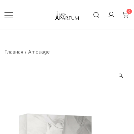
Перейти
к
0
содержимому
Интернет магазин парфюмерии
mon-parfum
Главная
/
Amouage
🔍