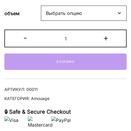
цен:
объем
21100,00 ₽
–
Количество
-
+
25700,00 ₽
товара
Amouage
Honour
В КОРЗИНУ
For
Woman
АРТИКУЛ:
00011
КАТЕГОРИЯ:
Amouage
🔒 Safe & Secure Checkout