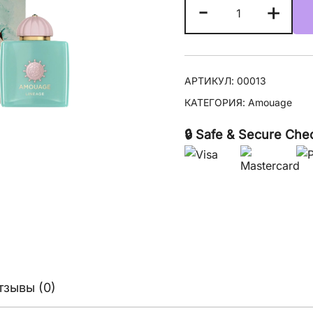
Количество
-
+
товара
Amouage
Lineage
АРТИКУЛ:
00013
КАТЕГОРИЯ:
Amouage
🔒 Safe & Secure Che
тзывы (0)