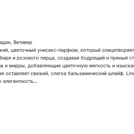
адан, Ветивер
жий, цветочный унисекс-парфюм, который олицетворяет 
биря и розового перца, создавая бодрящий и пряный с
а и мирры, добавляющие цветочную мягкость и изыска
рая оставляет свежий, слегка бальзамический шлейф. Lin
ю элегантность…