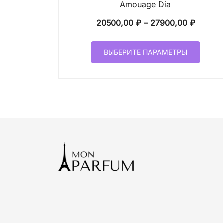
Amouage Dia
Диапаз
20500,00
₽
–
27900,00
₽
цен:
Этот
20500,
ВЫБЕРИТЕ ПАРАМЕТРЫ
товар
–
имеет
27900,
неско
вариа
Опци
можн
выбр
на
стран
товар