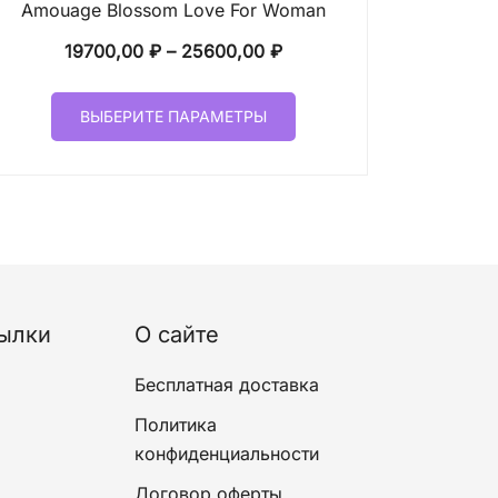
Amouage Blossom Love For Woman
Диапазон
19700,00
₽
–
25600,00
₽
цен:
Этот
19700,00 ₽
ВЫБЕРИТЕ ПАРАМЕТРЫ
товар
–
имеет
25600,00 ₽
несколько
вариаций.
Опции
можно
выбрать
на
ылки
О сайте
странице
товара.
Бесплатная доставка
Политика
конфиденциальности
Договор оферты