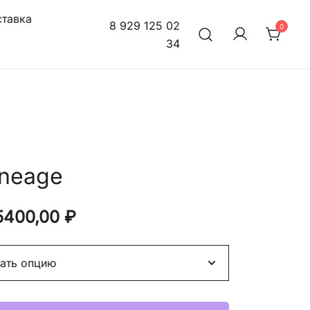
тавка
8 929 125 02
0
34
neage
Диапазон
5400,00
₽
цен:
20800,00 ₽
–