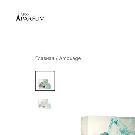
Перейти
к
содержимому
Интернет магазин парфюмерии
mon-parfum
Главная
/
Amouage