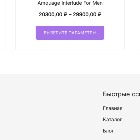
Amouage Interlude For Men
он
Диапазон
20300,00
₽
–
29900,00
₽
цен:
Этот
00 ₽
20300,00 ₽
ВЫБЕРИТЕ ПАРАМЕТРЫ
товар
–
имеет
00 ₽
29900,00 ₽
лько
несколько
ций.
вариаций.
и
Опции
о
можно
ать
выбрать
на
Быстрые сс
ице
странице
а.
товара.
Главная
Каталог
Блог