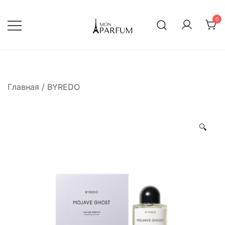
Перейти
к
0
содержимому
Интернет магазин парфюмерии
mon-parfum
Главная
/
BYREDO
🔍