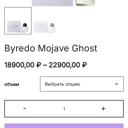
Byredo Mojave Ghost
Диапазон
18900,00
₽
–
22900,00
₽
цен:
объем
18900,00 ₽
–
Количество
-
+
22900,00 ₽
товара
Byredo
Mojave