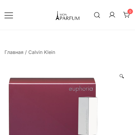
Перейти
к
0
содержимому
Интернет магазин парфюмерии
mon-parfum
Главная
/
Calvin Klein
🔍