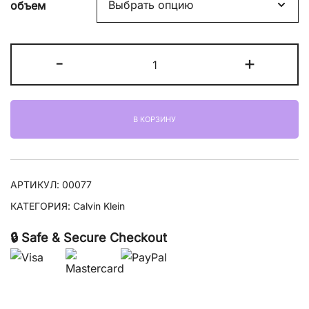
объем
11900,00 ₽
–
Количество
-
+
13900,00 ₽
товара
Calvin
Klein
В КОРЗИНУ
Euphoria
АРТИКУЛ:
00077
КАТЕГОРИЯ:
Calvin Klein
🔒 Safe & Secure Checkout