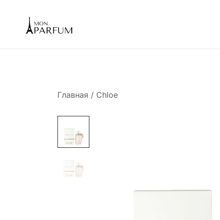
Перейти
к
содержимому
Интернет магазин парфюмерии
mon-parfum
Главная
/
Chloe