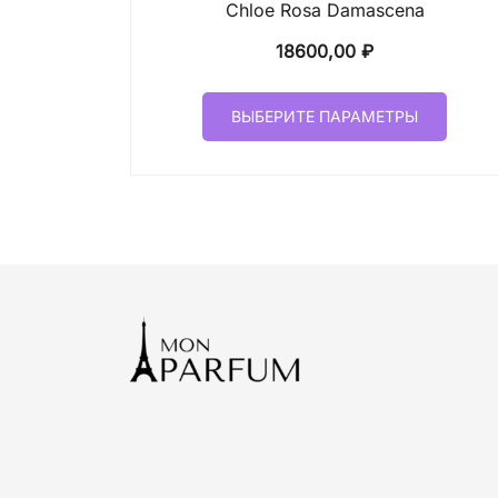
Chloe Rosa Damascena
18600,00
₽
Этот
ВЫБЕРИТЕ ПАРАМЕТРЫ
товар
имеет
неско
вариа
Опци
можн
выбр
на
стран
товар