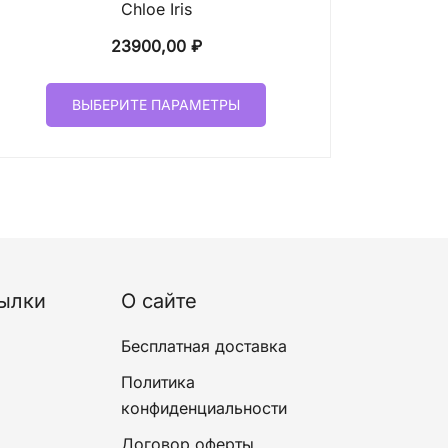
Chloe Iris
23900,00
₽
Этот
ВЫБЕРИТЕ ПАРАМЕТРЫ
товар
имеет
несколько
вариаций.
Опции
можно
выбрать
на
ылки
О сайте
странице
товара.
Бесплатная доставка
Политика
конфиденциальности
Договор оферты