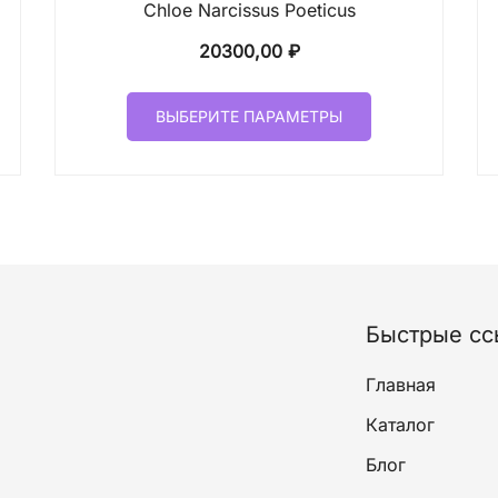
Chloe Narcissus Poeticus
20300,00
₽
Этот
ВЫБЕРИТЕ ПАРАМЕТРЫ
товар
имеет
лько
несколько
ций.
вариаций.
и
Опции
о
можно
ать
выбрать
на
Быстрые сс
ице
странице
а.
товара.
Главная
Каталог
Блог