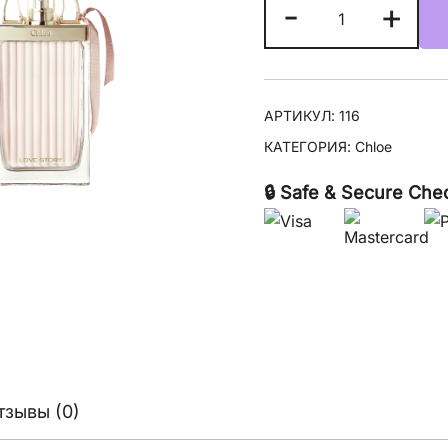
Количество
-
+
товара
Chloe
Love
Story
АРТИКУЛ:
116
КАТЕГОРИЯ:
Chloe
🔒 Safe & Secure Che
тзывы (0)