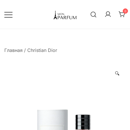
Перейти
к
0
содержимому
Интернет магазин парфюмерии
mon-parfum
Главная
/
Christian Dior
🔍