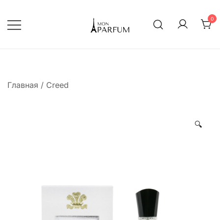
Перейти
к
0
содержимому
Интернет магазин парфюмерии
mon-parfum
Главная
/
Creed
🔍