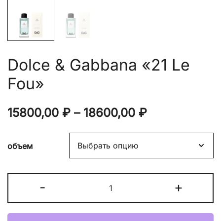
Dolce & Gabbana «21 Le
Fou»
Диапазон
15800,00
₽
–
18600,00
₽
цен:
объем
15800,00 ₽
–
Количество
-
+
18600,00 ₽
товара
Dolce
&