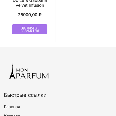
Dolce & Gabbana
Velvet Infusion
28900,00
₽
Этот
ВЫБЕРИТЕ
ПАРАМЕТРЫ
товар
имеет
несколько
вариаций.
Опции
можно
выбрать
на
странице
товара.
Быстрые ссылки
Главная