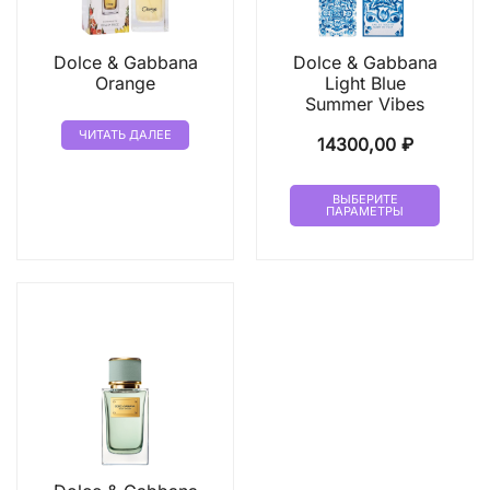
Dolce & Gabbana
Dolce & Gabbana
Orange
Light Blue
Summer Vibes
ЧИТАТЬ ДАЛЕЕ
14300,00
₽
Этот
ВЫБЕРИТЕ
ПАРАМЕТРЫ
товар
имеет
неско
вариа
Опци
можн
выбр
на
стран
товар