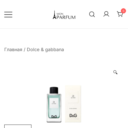
Перейти
к
0
содержимому
Интернет магазин парфюмерии
mon-parfum
Главная
/
Dolce & gabbana
🔍