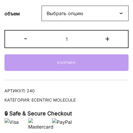
цен:
объем
15300,00 ₽
–
Количество
-
+
20300,00 ₽
товара
Escentric
Molecules
В КОРЗИНУ
Escentric
01
АРТИКУЛ:
240
КАТЕГОРИЯ:
ECENTRIC MOLECULE
🔒 Safe & Secure Checkout