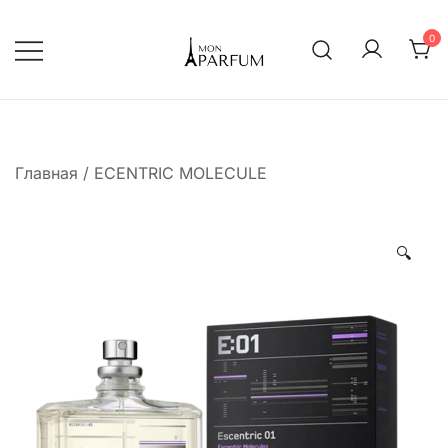
Перейти
к
0
содержимому
Интернет магазин парфюмерии
mon-parfum
Главная
/
ECENTRIC MOLECULE
🔍