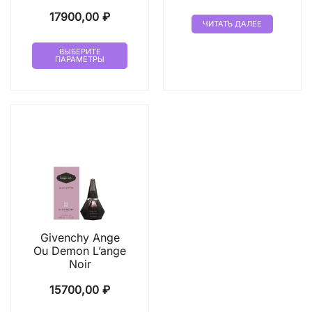
17900,00
₽
ЧИТАТЬ ДАЛЕЕ
Этот
ВЫБЕРИТЕ
ПАРАМЕТРЫ
товар
имеет
несколько
вариаций.
Опции
можно
выбрать
на
странице
товара.
Givenchy Ange
Ou Demon L’ange
Noir
15700,00
₽