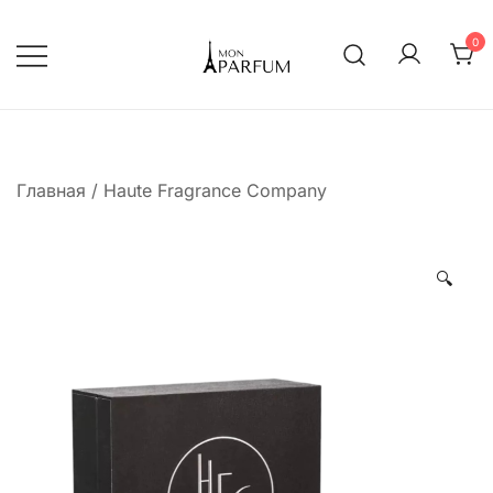
Перейти
к
0
содержимому
Интернет магазин парфюмерии
mon-parfum
Главная
/
Haute Fragrance Company
🔍