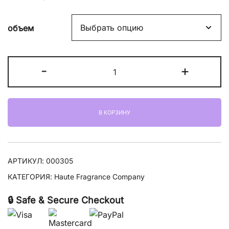
объем
Количество
-
+
товара
HFC
Private
В КОРЗИНУ
Code
АРТИКУЛ:
000305
КАТЕГОРИЯ:
Haute Fragrance Company
🔒 Safe & Secure Checkout