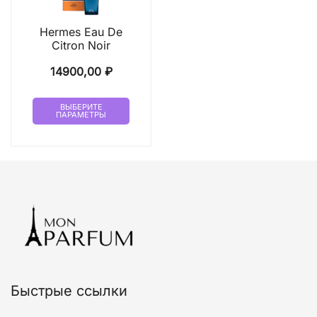
товара.
стран
товар
Hermes Eau De
Citron Noir
14900,00
₽
Этот
ВЫБЕРИТЕ
ПАРАМЕТРЫ
товар
имеет
несколько
вариаций.
Опции
можно
выбрать
на
странице
товара.
Быстрые ссылки