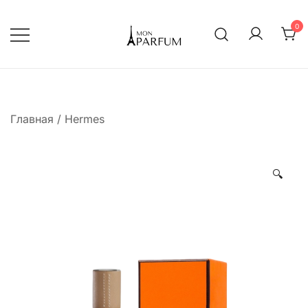
Перейти
к
0
содержимому
Интернет магазин парфюмерии
mon-parfum
Главная
/
Hermes
🔍