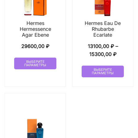
Hermes
Hermes Eau De
Hermessence
Rhubarbe
Agar Ebene
Ecarlate
29600,00
₽
13100,00
₽
–
Диапазо
15300,00
₽
Этот
цен:
ВЫБЕРИТЕ
ПАРАМЕТРЫ
товар
Этот
13100,00
ВЫБЕРИТЕ
ПАРАМЕТРЫ
имеет
товар
–
несколько
имеет
15300,00
вариаций.
неско
Опции
вариа
можно
Опци
выбрать
можн
на
выбр
странице
на