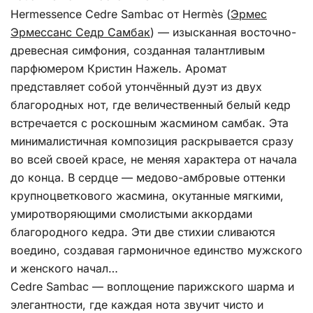
Hermessence Cedre Sambac от Hermès (
Эрмес
Эрмессанс Седр Самбак
) — изысканная восточно-
древесная симфония, созданная талантливым
парфюмером Кристин Нажель. Аромат
представляет собой утончённый дуэт из двух
благородных нот, где величественный белый кедр
встречается с роскошным жасмином самбак. Эта
минималистичная композиция раскрывается сразу
во всей своей красе, не меняя характера от начала
до конца. В сердце — медово-амбровые оттенки
крупноцветкового жасмина, окутанные мягкими,
умиротворяющими смолистыми аккордами
благородного кедра. Эти две стихии сливаются
воедино, создавая гармоничное единство мужского
и женского начал…
Cedre Sambac — воплощение парижского шарма и
элегантности, где каждая нота звучит чисто и