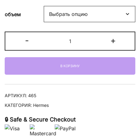
объем
Количество
-
+
товара
Hermes
Hermessence
В КОРЗИНУ
Cedre
Sambac
АРТИКУЛ:
465
КАТЕГОРИЯ:
Hermes
🔒 Safe & Secure Checkout