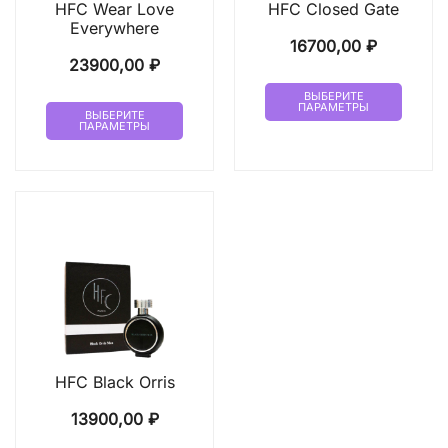
HFC Wear Love
HFC Closed Gate
Everywhere
16700,00
₽
23900,00
₽
Этот
ВЫБЕРИТЕ
Этот
ПАРАМЕТРЫ
товар
ВЫБЕРИТЕ
ПАРАМЕТРЫ
товар
имеет
имеет
неско
несколько
вариа
вариаций.
Опци
Опции
можн
можно
выбр
выбрать
на
на
стран
странице
товар
товара.
HFC Black Orris
13900,00
₽