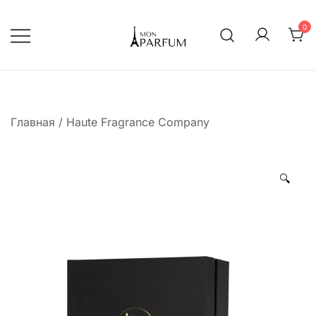
Перейти
к
0
содержимому
Интернет магазин парфюмерии
mon-parfum
Главная
/
Haute Fragrance Company
🔍