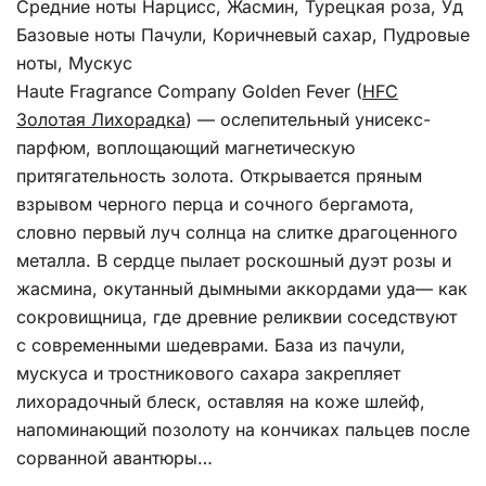
Средние ноты Нарцисс, Жасмин, Турецкая роза, Уд
Базовые ноты Пачули, Коричневый сахар, Пудровые
ноты, Мускус
Haute Fragrance Company Golden Fever (
HFC
Золотая Лихорадка
) — ослепительный унисекс-
парфюм, воплощающий магнетическую
притягательность золота. Открывается пряным
взрывом черного перца и сочного бергамота,
словно первый луч солнца на слитке драгоценного
металла. В сердце пылает роскошный дуэт розы и
жасмина, окутанный дымными аккордами уда— как
сокровищница, где древние реликвии соседствуют
с современными шедеврами. База из пачули,
мускуса и тростникового сахара закрепляет
лихорадочный блеск, оставляя на коже шлейф,
напоминающий позолоту на кончиках пальцев после
сорванной авантюры…