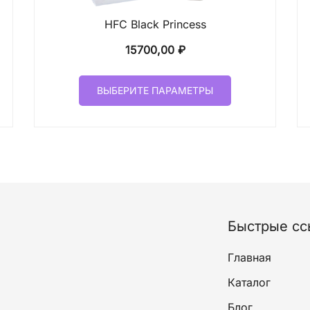
HFC Black Princess
15700,00
₽
Этот
ВЫБЕРИТЕ ПАРАМЕТРЫ
товар
имеет
лько
несколько
ций.
вариаций.
и
Опции
о
можно
ать
выбрать
на
Быстрые сс
ице
странице
а.
товара.
Главная
Каталог
Блог