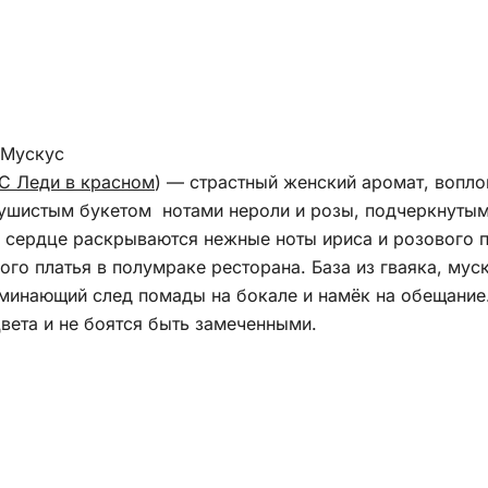
 Мускус
C Леди в красном
) — страстный женский аромат, вопл
Душистым букетом нотами нероли и розы, подчеркнуты
В сердце раскрываются нежные ноты ириса и розового 
го платья в полумраке ресторана. База из гваяка, мус
оминающий след помады на бокале и намёк на обещани
вета и не боятся быть замеченными.