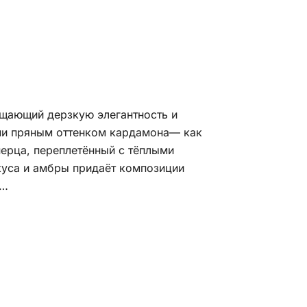
ощающий дерзкую элегантность и
ми пряным оттенком кардамона— как
перца, переплетённый с тёплыми
куса и амбры придаёт композиции
е…