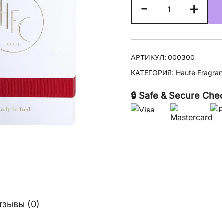
Количество
-
+
товара
HFC
Lady
In
АРТИКУЛ:
000300
Red
КАТЕГОРИЯ:
Haute Fragra
🔒 Safe & Secure Che
тзывы (0)