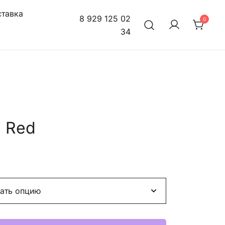
тавка
8 929 125 02
0
34
n Red