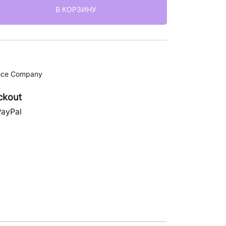
В КОРЗИНУ
nce Company
ckout