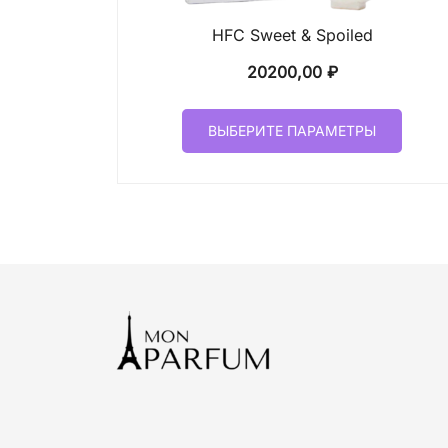
HFC Sweet & Spoiled
20200,00
₽
Этот
ВЫБЕРИТЕ ПАРАМЕТРЫ
товар
имеет
неско
вариа
Опци
можн
выбр
на
стран
товар