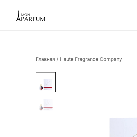
Перейти
к
содержимому
Интернет магазин парфюмерии
mon-parfum
Главная
/
Haute Fragrance Company