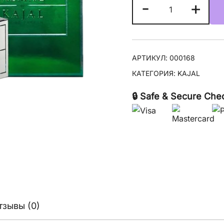
Количество
-
+
товара
Kajal
Almaz
АРТИКУЛ:
000168
КАТЕГОРИЯ:
KAJAL
🔒 Safe & Secure Che
тзывы (0)