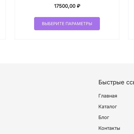
17500,00
₽
Этот
ВЫБЕРИТЕ ПАРАМЕТРЫ
товар
имеет
лько
несколько
ций.
вариаций.
и
Опции
о
можно
ать
выбрать
на
Быстрые сс
ице
странице
а.
товара.
Главная
Каталог
Блог
Контакты