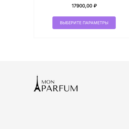
17900,00
₽
Этот
ВЫБЕРИТЕ ПАРАМЕТРЫ
товар
имеет
неско
вариа
Опци
можн
выбр
на
стран
товар