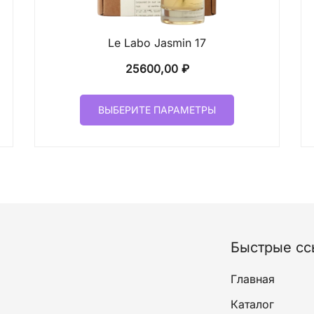
Le Labo Jasmin 17
25600,00
₽
Этот
ВЫБЕРИТЕ ПАРАМЕТРЫ
товар
имеет
лько
несколько
ций.
вариаций.
и
Опции
о
можно
ать
выбрать
на
Быстрые сс
ице
странице
а.
товара.
Главная
Каталог