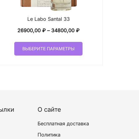
Le Labo Santal 33
Диапазон
26900,00
₽
–
34800,00
₽
цен:
Этот
26900,00 ₽
ВЫБЕРИТЕ ПАРАМЕТРЫ
товар
–
имеет
34800,00 ₽
несколько
вариаций.
Опции
можно
выбрать
на
ылки
О сайте
странице
товара.
Бесплатная доставка
Политика