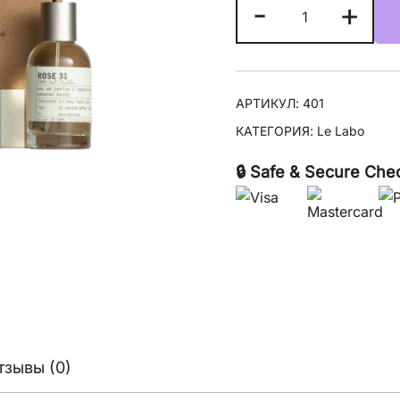
Количество
-
+
товара
Le
Labo
Rose
АРТИКУЛ:
401
31
КАТЕГОРИЯ:
Le Labo
🔒 Safe & Secure Che
тзывы (0)