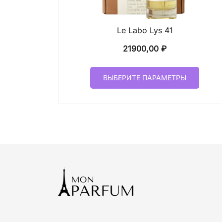
Le Labo Lys 41
21900,00
₽
Этот
ВЫБЕРИТЕ ПАРАМЕТРЫ
товар
имеет
неско
вариа
Опци
можн
выбр
на
стран
товар