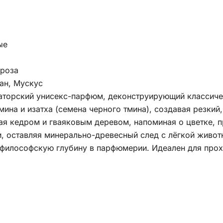
ые
 роза
ан, Мускус
аторский унисекс-парфюм, деконструирующий классиче
мина и изатха (семена черного тмина), создавая резкий
ая кедром и гваяковым деревом, напоминая о цветке, 
и, оставляя минерально-древесный след с лёгкой живо
и философскую глубину в парфюмерии. Идеален для про