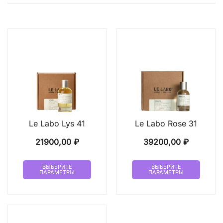
Le Labo Lys 41
Le Labo Rose 31
21900,00
₽
39200,00
₽
Этот
Этот
ВЫБЕРИТЕ
ВЫБЕРИТЕ
ПАРАМЕТРЫ
ПАРАМЕТРЫ
товар
товар
имеет
имеет
несколько
неско
вариаций.
вариа