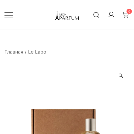
Перейти
к
0
содержимому
Интернет магазин парфюмерии
mon-parfum
Главная
/
Le Labo
🔍