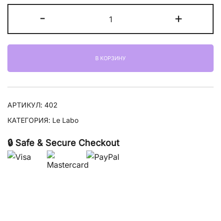
Количество
-
+
товара
Le
Labo
В КОРЗИНУ
The
Matcha
26
АРТИКУЛ:
402
КАТЕГОРИЯ:
Le Labo
🔒 Safe & Secure Checkout