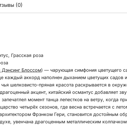
тзывы (0)
тус, Грасская роза
роза
н Дэнсинг Блоссом
) — чарующая симфония цветущего са
де каждый аккорд наполнен дыханием цветущих садов 
, чья шелковисто-пряная красота раскрывается в окру
драгоценный акцент, китайский османтус добавляет зв
апечатлел момент танца лепестков на ветру, когда пр
арство четырёх сезонов, где весна встречается с летом
архитектором Фрэнком Гери, становится достойным об
оздухе, увенчана драгоценным металлическим колпачк