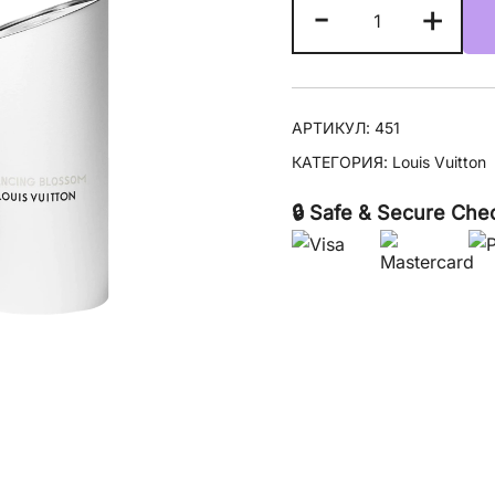
Количество
-
+
товара
Louis
Vuitton
Dancing
АРТИКУЛ:
451
Blossom
КАТЕГОРИЯ:
Louis Vuitton
🔒 Safe & Secure Che