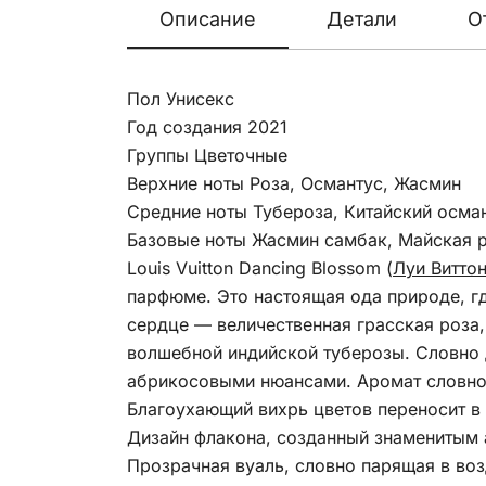
Описание
Детали
О
Пол Унисекс
Год создания 2021
Группы Цветочные
Верхние ноты Роза, Османтус, Жасмин
Средние ноты Тубероза, Китайский осман
Базовые ноты Жасмин самбак, Майская 
Louis Vuitton Dancing Blossom (
Луи Витто
парфюме. Это настоящая ода природе, г
сердце — величественная грасская роза
волшебной индийской туберозы. Словно 
абрикосовыми нюансами. Аромат словно з
Благоухающий вихрь цветов переносит в ц
Дизайн флакона, созданный знаменитым 
Прозрачная вуаль, словно парящая в в