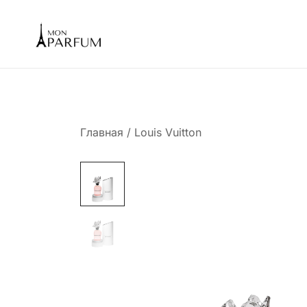
Перейти
к
содержимому
Интернет магазин парфюмерии
mon-parfum
Главная
/
Louis Vuitton