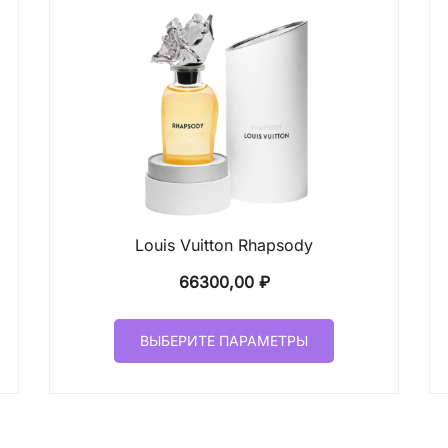
Louis Vuitton Rhapsody
66300,00
₽
Этот
ВЫБЕРИТЕ ПАРАМЕТРЫ
товар
имеет
лько
несколько
ций.
вариаций.