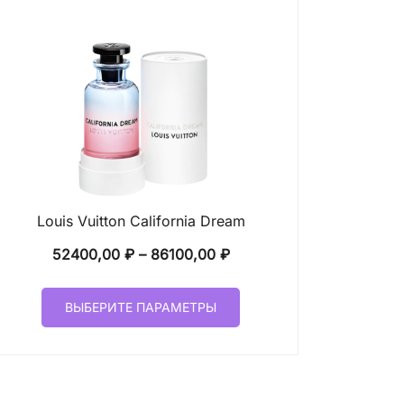
Louis Vuitton California Dream
Диапазон
52400,00
₽
–
86100,00
₽
цен:
Этот
52400,00 ₽
ВЫБЕРИТЕ ПАРАМЕТРЫ
товар
–
имеет
86100,00 ₽
несколько
вариаций.