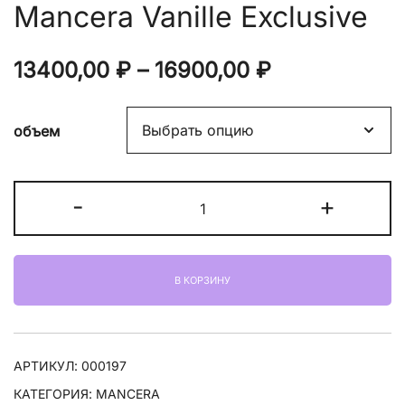
Mancera Vanille Exclusive
Диапазон
13400,00
₽
–
16900,00
₽
цен:
объем
13400,00 ₽
–
Количество
-
+
16900,00 ₽
товара
Mancera
Vanille
В КОРЗИНУ
Exclusive
АРТИКУЛ:
000197
КАТЕГОРИЯ:
MANCERA