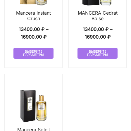
Mancera Instant
MANCERA Cedrat
Crush
Boise
13400,00
₽
–
13400,00
₽
–
Диапазон
Диапазо
16900,00
₽
16900,00
₽
цен:
цен:
Этот
Этот
13400,00 ₽
13400,00
ВЫБЕРИТЕ
ВЫБЕРИТЕ
ПАРАМЕТРЫ
ПАРАМЕТРЫ
товар
товар
–
–
имеет
имеет
16900,00 ₽
16900,00
несколько
неско
вариаций.
вариа
Опции
Опци
можно
можн
выбрать
выбр
на
на
странице
стран
товара.
товар
Mancera Soleil