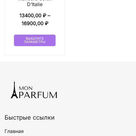
D’Italie
13400,00
₽
–
Диапазон
16900,00
₽
цен:
Этот
13400,00 ₽
ВЫБЕРИТЕ
ПАРАМЕТРЫ
товар
–
имеет
16900,00 ₽
несколько
вариаций.
Опции
можно
выбрать
на
странице
товара.
Быстрые ссылки
Главная