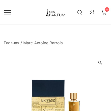
Перейти
к
0
содержимому
Интернет магазин парфюмерии
mon-parfum
Главная
/
Marc-Antoine Barrois
🔍