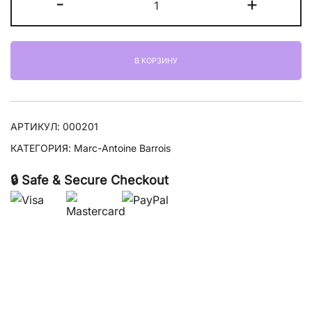
-
+
27500,00 ₽
товара
Marc-
Antoine
В КОРЗИНУ
Barrois
Ganymede
АРТИКУЛ:
000201
КАТЕГОРИЯ:
Marc-Antoine Barrois
🔒 Safe & Secure Checkout