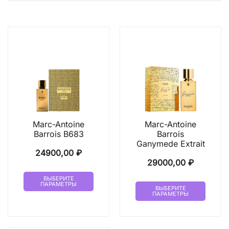
Marc-Antoine
Marc-Antoine
Barrois B683
Barrois
Ganymede Extrait
24900,00
₽
29000,00
₽
Этот
ВЫБЕРИТЕ
Этот
ПАРАМЕТРЫ
товар
ВЫБЕРИТЕ
ПАРАМЕТРЫ
товар
имеет
имеет
несколько
неско
вариаций.