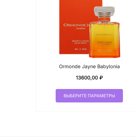
Ormonde Jayne Babylonia
13600,00
₽
Этот
ВЫБЕРИТЕ ПАРАМЕТРЫ
товар
имеет
неско
вариа
Опци