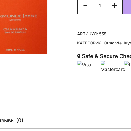
Количество
-
+
товара
Ormonde
Jayne
Champaca
АРТИКУЛ:
558
КАТЕГОРИЯ:
Ormonde Jay
🔒 Safe & Secure Che
тзывы (0)