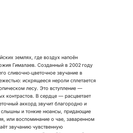
ских землях, где воздух напоён
ожия Гималаев. Созданный в 2002 году
го сливочно‑цветочное звучание в
ежестью: искрящееся нероли сплетается
опическом лесу. Это вступление —
ых контрастов. В сердце — расцветает
веточный аккорд звучит благородно и
ь слышны и тонкие нюансы, придающие
я, или воспоминание о чае, заваренном
аёт звучанию чувственную