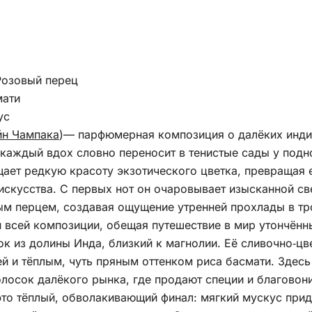
Розовый перец
мати
ус
н Чампака
)— парфюмерная композиция о далёких индий
 каждый вдох словно переносит в тенистые сады у подн
ет редкую красоту экзотического цветка, превращая е
скусства. С первых нот он очаровывает изысканной св
м перцем, создавая ощущение утренней прохлады в тр
 всей композиции, обещая путешествие в мир утончённ
ок из долины Инда, близкий к магнолии. Её сливочно‑ц
й и тёплым, чуть пряным оттенком риса басмати. Здес
лосок далёкого рынка, где продают специи и благовони
то тёплый, обволакивающий финал: мягкий мускус прид