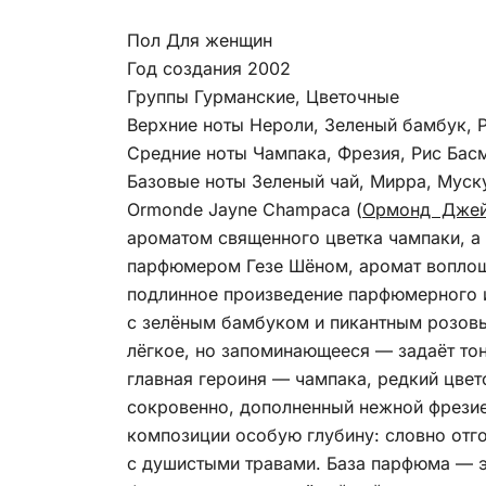
Пол Для женщин
Год создания 2002
Группы Гурманские, Цветочные
Верхние ноты Нероли, Зеленый бамбук, 
Средние ноты Чампака, Фрезия, Рис Бас
Базовые ноты Зеленый чай, Мирра, Муск
Ormonde Jayne Champaca (
Ормонд Джей
ароматом священного цветка чампаки, а
парфюмером Гезе Шёном, аромат воплоща
подлинное произведение парфюмерного и
с зелёным бамбуком и пикантным розовы
лёгкое, но запоминающееся — задаёт тон
главная героиня — чампака, редкий цвет
сокровенно, дополненный нежной фрезие
композиции особую глубину: словно отго
с душистыми травами. База парфюма — э