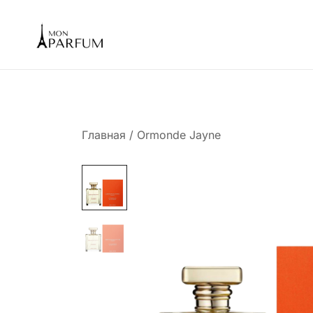
Перейти
к
содержимому
Интернет магазин парфюмерии
mon-parfum
Главная
/
Ormonde Jayne