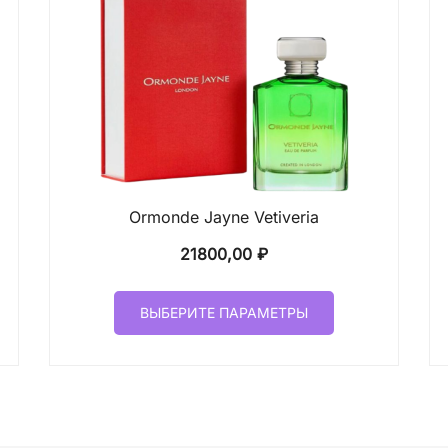
Ormonde Jayne Vetiveria
21800,00
₽
Этот
ВЫБЕРИТЕ ПАРАМЕТРЫ
товар
имеет
лько
несколько
ций.
вариаций.
и
Опции