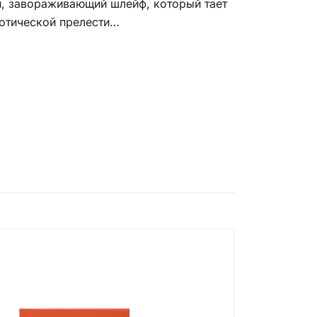
ий, завораживающий шлейф, который тает
зотической прелести…