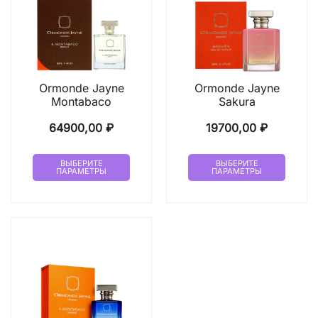
Ormonde Jayne
Ormonde Jayne
Montabaco
Sakura
64900,00
₽
19700,00
₽
Этот
Этот
ВЫБЕРИТЕ
ВЫБЕРИТЕ
ПАРАМЕТРЫ
ПАРАМЕТРЫ
товар
товар
имеет
имеет
несколько
неско
вариаций.
вариа
Опции
Опци
можно
можн
выбрать
выбр
на
на