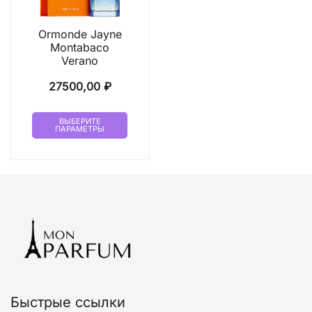
странице
стран
товара.
товар
Ormonde Jayne
Montabaco
Verano
27500,00
₽
Этот
ВЫБЕРИТЕ
ПАРАМЕТРЫ
товар
имеет
несколько
вариаций.
Опции
можно
выбрать
на
странице
товара.
Быстрые ссылки