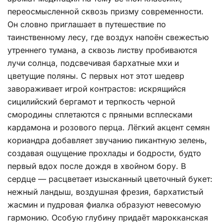
переосмысленной сквозь призму современности.
Он словно приглашает в путешествие по
таинственному лесу, где воздух напоён свежестью
утреннего тумана, а сквозь листву пробиваются
лучи солнца, подсвечивая бархатные мхи и
цветущие поляны. С первых нот этот шедевр
завораживает игрой контрастов: искрящийся
сицилийский бергамот и терпкость черной
смородины сплетаются с пряными всплесками
кардамона и розового перца. Лёгкий акцент семян
кориандра добавляет звучанию пикантную зелень,
создавая ощущение прохлады и бодрости, будто
первый вдох после дождя в хвойном бору. В
сердце — расцветает изысканный цветочный букет:
нежный ландыш, воздушная фрезия, бархатистый
жасмин и пудровая фиалка образуют невесомую
гармонию. Особую глубину придаёт марокканская