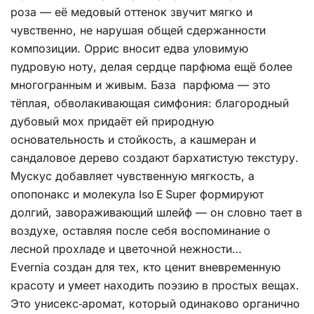
роза — её медовый оттенок звучит мягко и
чувственно, не нарушая общей сдержанности
композиции. Оррис вносит едва уловимую
пудровую ноту, делая сердце парфюма ещё более
многогранным и живым. База парфюма — это
тёплая, обволакивающая симфония: благородный
дубовый мох придаёт ей природную
основательность и стойкость, а кашмеран и
сандаловое дерево создают бархатистую текстуру.
Мускус добавляет чувственную мягкость, а
опопонакс и молекула Iso E Super формируют
долгий, завораживающий шлейф — он словно тает в
воздухе, оставляя после себя воспоминание о
лесной прохладе и цветочной нежности…
Evernia создан для тех, кто ценит вневременную
красоту и умеет находить поэзию в простых вещах.
Это унисекс‑аромат, который одинаково органично