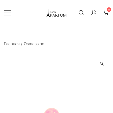
Перейти
к
0
содержимому
Интернет магазин парфюмерии
mon-parfum
Главная
/
Osmassino
🔍