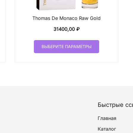
Thomas De Monaco Raw Gold
31400,00
₽
Этот
ВЫБЕРИТЕ ПАРАМЕТРЫ
товар
имеет
лько
несколько
ций.
вариаций.
и
Опции
о
можно
ать
выбрать
на
Быстрые сс
ице
странице
а.
товара.
Главная
Каталог