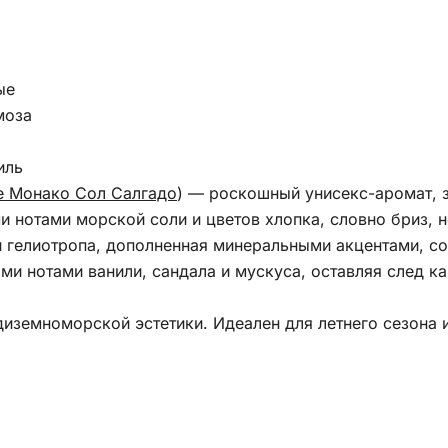
ые
моза
иль
е Монако Сол Салгадо
) — роскошный унисекс-аромат, 
 нотами морской соли и цветов хлопка, словно бриз, н
 гелиотропа, дополненная минеральными акцентами, с
и нотами ванили, сандала и мускуса, оставляя след ка
диземноморской эстетики. Идеален для летнего сезона и