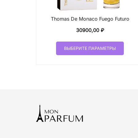
Thomas De Monaco Fuego Futuro
30900,00
₽
Этот
ВЫБЕРИТЕ ПАРАМЕТРЫ
товар
имеет
неско
вариа
Опци
можн
выбр
на
стран
товар