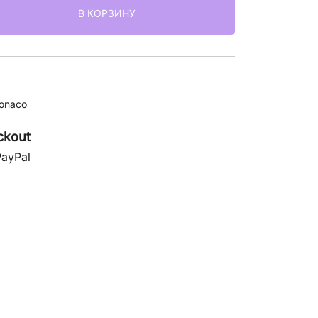
В КОРЗИНУ
onaco
ckout