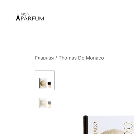
Перейти
к
содержимому
Интернет магазин парфюмерии
mon-parfum
Главная
/
Thomas De Monaco