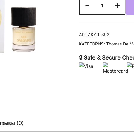
Количество
-
+
товара
Thomas
De
Monaco
АРТИКУЛ:
392
Sol
КАТЕГОРИЯ:
Thomas De M
Salgado
🔒 Safe & Secure Che
тзывы (0)