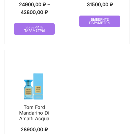
24900,00
₽
–
31500,00
₽
Диапазон
42800,00
₽
Этот
цен:
ВЫБЕРИТЕ
ПАРАМЕТРЫ
Этот
товар
24900,00 ₽
ВЫБЕРИТЕ
ПАРАМЕТРЫ
товар
имеет
–
имеет
неско
42800,00 ₽
несколько
вариа
вариаций.
Опци
Опции
можн
можно
выбр
выбрать
на
на
стран
странице
товар
товара.
Tom Ford
Mandarino Di
Amalfi Acqua
28900,00
₽