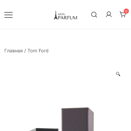
Перейти
к
0
содержимому
Интернет магазин парфюмерии
mon-parfum
Главная
/
Tom Ford
🔍