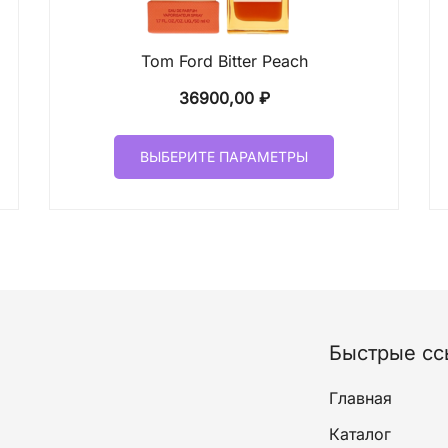
Tom Ford Bitter Peach
он
36900,00
₽
Этот
00 ₽
ВЫБЕРИТЕ ПАРАМЕТРЫ
товар
имеет
00 ₽
лько
несколько
ций.
вариаций.
и
Опции
о
можно
ать
выбрать
на
Быстрые сс
ице
странице
а.
товара.
Главная
Каталог