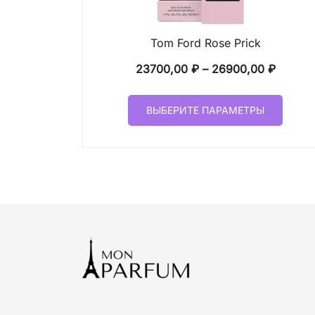
Tom Ford Rose Prick
Диапаз
23700,00
₽
–
26900,00
₽
цен:
Этот
23700,
ВЫБЕРИТЕ ПАРАМЕТРЫ
товар
–
имеет
26900,
неско
вариа
Опци
можн
выбр
на
стран
товар