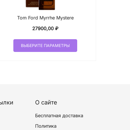
Tom Ford Myrrhe Mystere
27900,00
₽
Этот
ВЫБЕРИТЕ ПАРАМЕТРЫ
товар
имеет
несколько
вариаций.
Опции
можно
выбрать
на
ылки
О сайте
странице
товара.
Бесплатная доставка
Политика