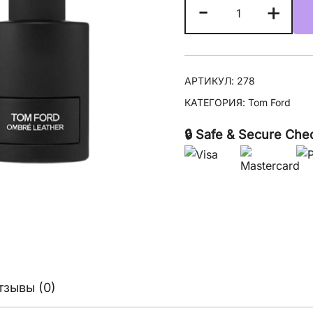
Количество
-
+
товара
Tom
Ford
Ombre
АРТИКУЛ:
278
Leather
КАТЕГОРИЯ:
Tom Ford
(2018)
🔒 Safe & Secure Che
тзывы (0)