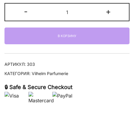
–
Количество
-
+
21900,00 ₽
товара
Vilhelm
Parfumerie
В КОРЗИНУ
Darling
Nikki
АРТИКУЛ:
303
КАТЕГОРИЯ:
Vilhelm Parfumerie
🔒 Safe & Secure Checkout