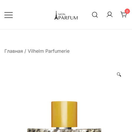
Перейти
к
0
содержимому
Интернет магазин парфюмерии
mon-parfum
Главная
/
Vilhelm Parfumerie
🔍