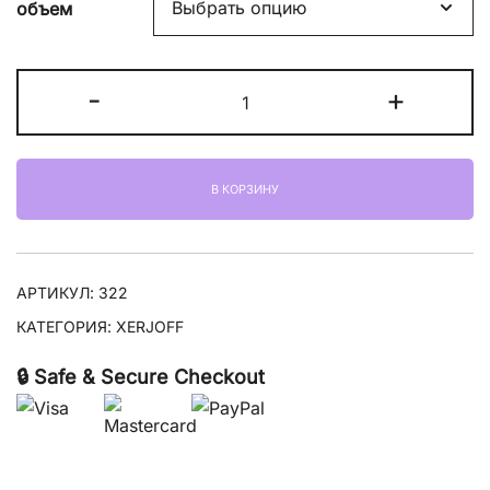
объем
17600,00 ₽
–
Количество
-
+
22100,00 ₽
товара
Xerjoff
(Sospiro)
В КОРЗИНУ
Erba
Pura
АРТИКУЛ:
322
КАТЕГОРИЯ:
XERJOFF
🔒 Safe & Secure Checkout