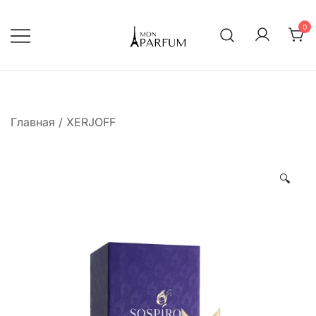
Перейти
к
0
содержимому
Интернет магазин парфюмерии
mon-parfum
Главная
/
XERJOFF
🔍