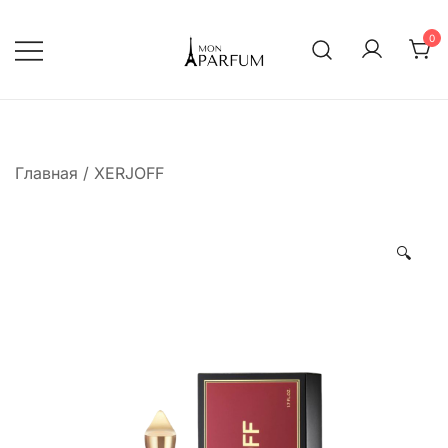
Перейти
к
0
содержимому
Интернет магазин парфюмерии
mon-parfum
Главная
/
XERJOFF
🔍