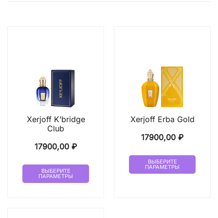
Xerjoff K’bridge
Xerjoff Erba Gold
Club
17900,00
₽
17900,00
₽
Этот
ВЫБЕРИТЕ
Этот
ПАРАМЕТРЫ
товар
ВЫБЕРИТЕ
ПАРАМЕТРЫ
товар
имеет
имеет
неско
несколько
вариа
вариаций.