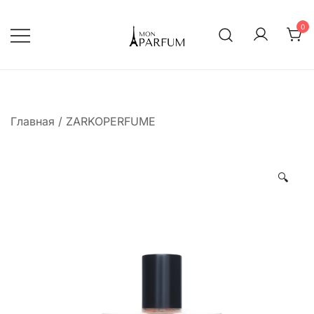
Перейти
к
0
содержимому
Интернет магазин парфюмерии
mon-parfum
Главная
/
ZARKOPERFUME
🔍