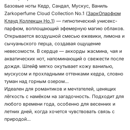
Базовые ноты Кедр, Сандал, Мускус, Ваниль
Zarkoperfume Cloud Collection No.1 (
ЗаркОпарфюм
Клауд Коллекшн Но.1
) — гипнотический унисекс-
парфюм, воплощающий эфемерную магию облаков.
Открывается воздушной смесью ежевики, лимона и
сычуаньского перца, создавая ощущение
невесомости. В сердце — аккорды жасмина, чая и
акватических нот, напоминающий о свежести после
дождя. Шлейф мягко окутывает кожу ванилью,
мускусом и прохладными оттенками кедра, словно
туман над горным озером…
Идеален для романтиков и мечтателей, ценящих
лёгкость с намёком на загадочность. Подходит для
любого времени года, особенно для весенних и
летних дней, когда хочется чувствовать связь с
природой…