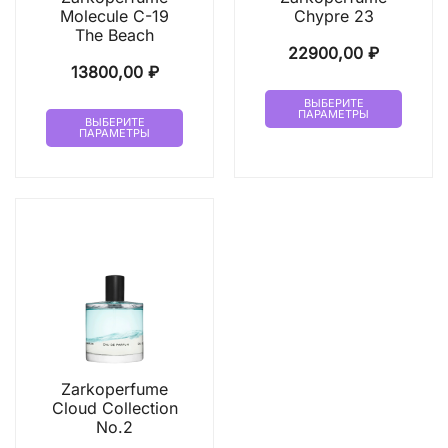
Molecule C-19
Chypre 23
The Beach
22900,00
₽
13800,00
₽
Этот
ВЫБЕРИТЕ
Этот
ПАРАМЕТРЫ
товар
ВЫБЕРИТЕ
ПАРАМЕТРЫ
товар
имеет
имеет
неско
несколько
вариа
вариаций.
Опци
Опции
можн
можно
выбр
выбрать
на
на
стран
странице
товар
товара.
Zarkoperfume
Cloud Collection
No.2