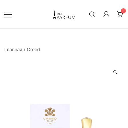
Перейти
к
0
содержимому
Интернет магазин парфюмерии
mon-parfum
Главная
/
Creed
🔍