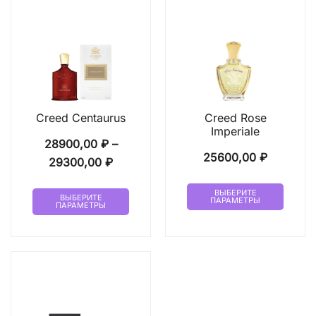
Creed Centaurus
Creed Rose
Imperiale
28900,00
₽
–
25600,00
₽
Диапазон
29300,00
₽
цен:
Этот
Этот
ВЫБЕРИТЕ
28900,00 ₽
ВЫБЕРИТЕ
ПАРАМЕТРЫ
товар
ПАРАМЕТРЫ
товар
–
имеет
имеет
29300,00 ₽
неско
несколько
вариа
вариаций.
Опци
Опции
можн
можно
выбр