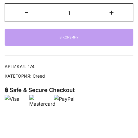
–
Количество
-
+
31700,00 ₽
товара
Creed
Carmina
В КОРЗИНУ
АРТИКУЛ:
174
КАТЕГОРИЯ:
Creed
🔒 Safe & Secure Checkout