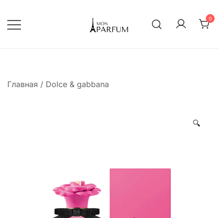
Перейти
к
0
содержимому
Интернет магазин парфюмерии
mon-parfum
Главная
/
Dolce & gabbana
🔍