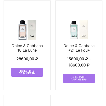
Dolce & Gabbana
Dolce & Gabbana
18 La Lune
«21 Le Fou»
28600,00
₽
15800,00
₽
–
Диапазо
18600,00
₽
Этот
цен:
ВЫБЕРИТЕ
ПАРАМЕТРЫ
товар
Этот
15800,00
ВЫБЕРИТЕ
ПАРАМЕТРЫ
имеет
товар
–
несколько
имеет
18600,00
вариаций.
неско
Опции
вариа
можно
Опци