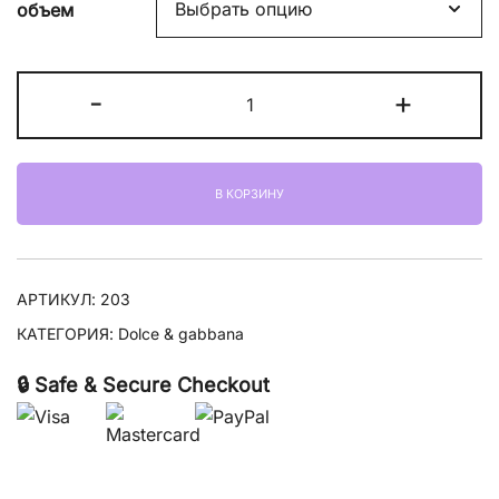
объем
11500,00 ₽
–
Количество
-
+
13400,00 ₽
товара
Dolce
&
В КОРЗИНУ
Gabbana
Dolce
Lily
АРТИКУЛ:
203
КАТЕГОРИЯ:
Dolce & gabbana
🔒 Safe & Secure Checkout