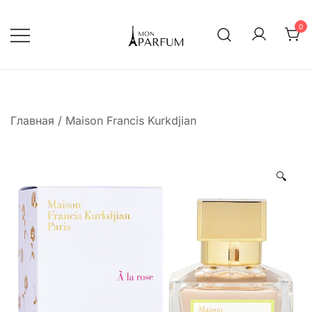
Перейти
к
0
содержимому
Интернет магазин парфюмерии
mon-parfum
Главная
/
Maison Francis Kurkdjian
🔍