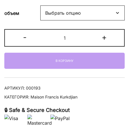
цен:
объем
20800,00 ₽
–
Количество
-
+
26900,00 ₽
товара
Maison
Francis
В КОРЗИНУ
Kurkdjian
L'Eau
A
La
АРТИКУЛ:
000193
Rose
КАТЕГОРИЯ:
Maison Francis Kurkdjian
🔒 Safe & Secure Checkout