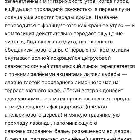
запечатлённый миг парижского утра, когда город
ещё дышит прохладной свежестью, а первые лучи
солнца уже золотят фасады домов. Название
переводится с французского как «раннее утро» — и
композиция действительно передаёт ощущение
чистого, бодрящего воздуха, наполненного
обещанием нового дня. С первых нот композиция
окутывает волной искрящейся цитрусовой
свежести: сочный итальянский лимон переплетается
с тонкими зелёными акцентами литсеи кубебы —
словно глоток прохладного лимонного чая на
террасе уютного кафе. Лёгкий ветерок доносит
едва уловимые ароматы просыпающегося города:
нежную сладость флердоранжа (цветков
апельсинового дерева) и мягкую травянистую
прохладу лаванды, напоминающую о
свежевыстиранном белье, развешенном во дворе.
В сердце расцветает утончённый цветочный букет: