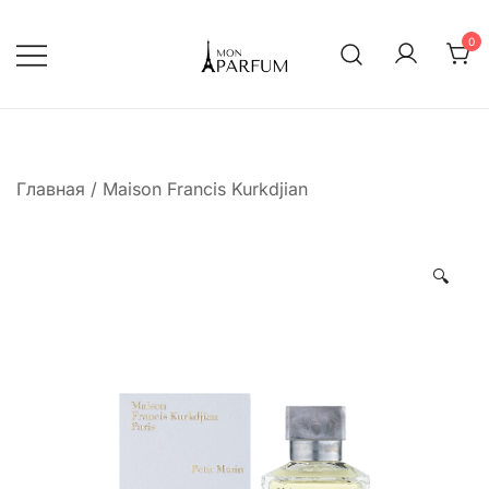
Перейти
к
0
содержимому
Интернет магазин парфюмерии
mon-parfum
Главная
/
Maison Francis Kurkdjian
🔍