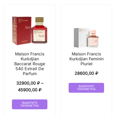
Maison Francis
Maison Francis
Kurkdjian
Kurkdjian Feminin
Baccarat Rouge
Pluriel
540 Extrait De
28600,00
₽
Parfum
32900,00
₽
–
Этот
ВЫБЕРИТЕ
Диапазон
45900,00
₽
ПАРАМЕТРЫ
товар
цен:
имеет
Этот
32900,00 ₽
ВЫБЕРИТЕ
неско
ПАРАМЕТРЫ
товар
–
вариа
имеет