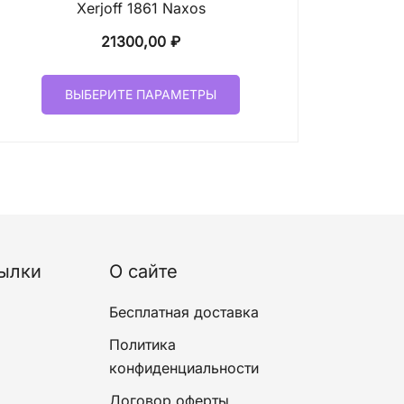
Xerjoff 1861 Naxos
21300,00
₽
Этот
ВЫБЕРИТЕ ПАРАМЕТРЫ
товар
имеет
несколько
вариаций.
Опции
можно
выбрать
на
ылки
О сайте
странице
товара.
Бесплатная доставка
Политика
конфиденциальности
Договор оферты