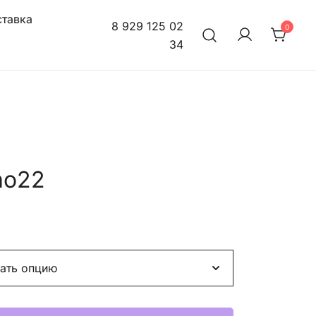
тавка
8 929 125 02
0
34
ino22