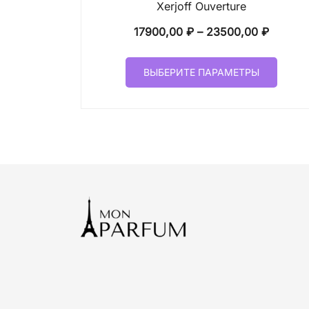
Xerjoff Ouverture
Диапаз
17900,00
₽
–
23500,00
₽
цен:
Этот
17900,
ВЫБЕРИТЕ ПАРАМЕТРЫ
товар
–
имеет
23500,
неско
вариа
Опци
можн
выбр
на
стран
товар