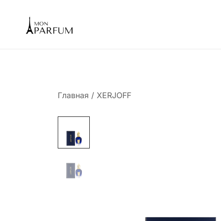
Перейти
к
содержимому
Интернет магазин парфюмерии
mon-parfum
Главная
/
XERJOFF