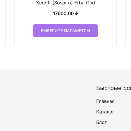
Xerjoff (Sospiro) Erba Oud
он
17600,00
₽
Этот
00 ₽
ВЫБЕРИТЕ ПАРАМЕТРЫ
товар
имеет
00 ₽
лько
несколько
ций.
вариаций.
и
Опции
о
можно
ать
выбрать
на
Быстрые сс
ице
странице
а.
товара.
Главная
Каталог
Блог