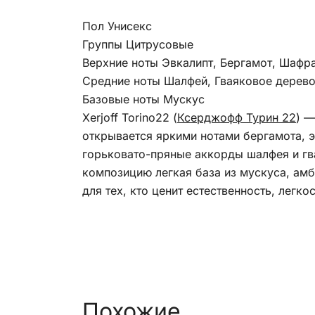
Пол Унисекс
Группы Цитрусовые
Верхние ноты Эвкалипт, Бергамот, Шафр
Средние ноты Шалфей, Гваяковое дерев
Базовые ноты Мускус
Xerjoff Torino22 (
Ксерджофф Турин 22
) —
открывается яркими нотами бергамота, 
горьковато-пряные аккорды шалфея и гв
композицию легкая база из мускуса, амб
для тех, кто ценит естественность, легк
Похожие