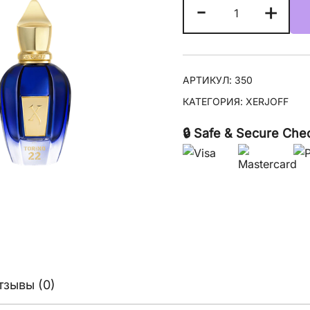
Количество
-
+
товара
Xerjoff
Torino22
АРТИКУЛ:
350
КАТЕГОРИЯ:
XERJOFF
🔒 Safe & Secure Che
тзывы (0)