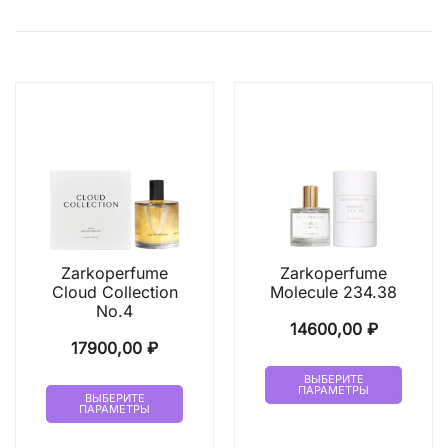
Zarkoperfume
Zarkoperfume
Cloud Collection
Molecule 234.38
No.4
14600,00
₽
17900,00
₽
Этот
ВЫБЕРИТЕ
Этот
ПАРАМЕТРЫ
товар
ВЫБЕРИТЕ
ПАРАМЕТРЫ
товар
имеет
имеет
неско