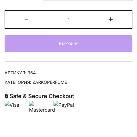
Количество
-
+
товара
Zarkoperfume
Purple
В КОРЗИНУ
Molecule
070.07
АРТИКУЛ:
364
КАТЕГОРИЯ:
ZARKOPERFUME
🔒 Safe & Secure Checkout